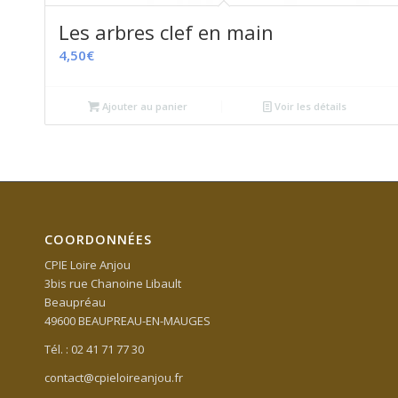
Les arbres clef en main
4,50
€
Ajouter au panier
Voir les détails
COORDONNÉES
CPIE Loire Anjou
3bis rue Chanoine Libault
Beaupréau
49600 BEAUPREAU-EN-MAUGES
Tél. : 02 41 71 77 30
contact@cpieloireanjou.fr