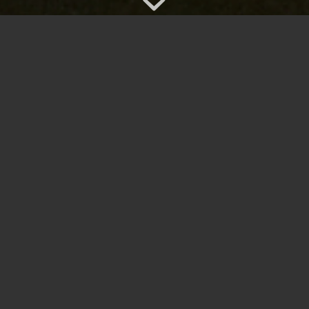
P
ANORAMA DE LA GESTION DES
EAUX PLUVIALES
La gestion intégrée des eaux pluviales : c’est
passer du modèle tout-tuyau qui emmène l’eau à
l’aval à un modèle fondé sur la nature où l’eau est
gérée, idéalement par infiltration, au plus près de
son point de chute.