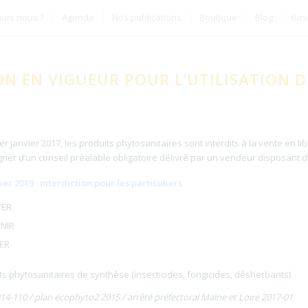
mes nous ?
Agenda
Nos publications
Boutique
Blog
Bas
N EN VIGUEUR POUR L’UTILISATION D
er janvier 2017, les produits phytosanitaires sont interdits à la vente en l
er d’un conseil préalable obligatoire délivré par un vendeur disposant d’u
er 2019 : interdiction pour les particuliers
TER
NIR
SER
s phytosanitaires de synthèse (insecticides, fongicides, désherbants)
14-110 / plan écophyto2 2015 / arrêté préfectoral Maine et Loire 2017-01