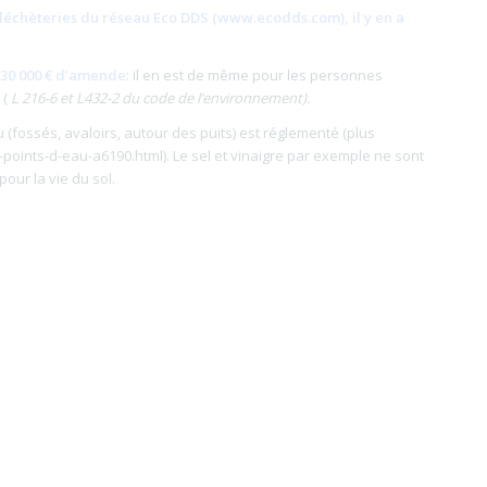
 déchèteries du réseau Eco DDS (
www.ecodds.com
), il y en a
 30 000 € d’amende
: il en est de même pour les personnes
 (
L 216-6 et L432-2 du code de l’environnement).
 (fossés, avaloirs, autour des puits) est réglementé (plus
-points-d-eau-a6190.html). Le sel et vinaigre par exemple ne sont
our la vie du sol.