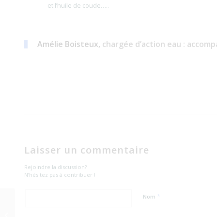
et l’huile de coude…..
Amélie Boisteux,
chargée d’action eau : accomp
Laisser un commentaire
Rejoindre la discussion?
N’hésitez pas à contribuer !
*
Nom
Protégeons la Tulipe