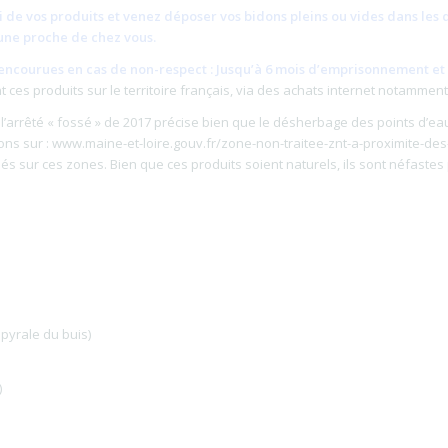
tri de vos produits et venez déposer vos bidons pleins ou vides dans les
ne proche de chez vous.
encourues en cas de non-respect :
Jusqu’à 6 mois d’emprisonnement et
t ces produits sur le territoire français, via des achats internet notamment
 l’arrêté « fossé » de 2017 précise bien que le désherbage des points d’eau
ons sur : www.maine-et-loire.gouv.fr/zone-non-traitee-znt-a-proximite-des
és sur ces zones. Bien que ces produits soient naturels, ils sont néfastes p
 pyrale du buis)
)