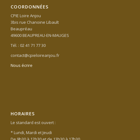
COORDONNÉES
CPIE Loire Anjou
3bis rue Chanoine Libault
Beaupréau
49600 BEAUPREAU-EN-MAUGES
Tél. : 02 41 71 77 30
contact@cpieloireanjou.fr
Nous écrire
HORAIRES
Le standard est ouvert :
* Lundi, Mardi et Jeudi
De 9h30 à 12h30 et de 13h30 à 17h30