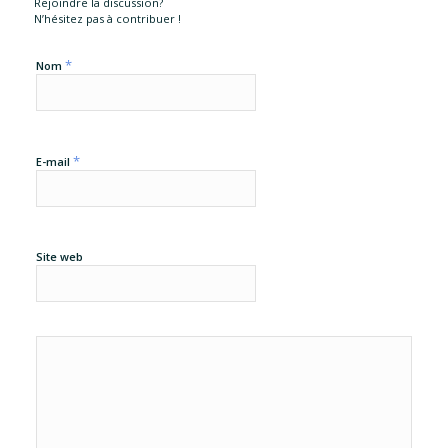
Rejoindre la discussion?
N’hésitez pas à contribuer !
*
Nom
*
E-mail
Site web